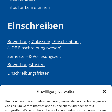
Infos für Lehrer:innen
Einschreiben
Bewerbung, Zulassung, Einschreibung
(UDE-Einschreibungswesen)
Semester- & Vorlesungszeit
Bewerbungsfristen
Einschreibungsfristen
...und mehr
Einwilligung verwalten
Um dir ein optimales Erlebnis zu bieten, verwenden wir Technologien wie
Cookies, um Geräteinformationen zu speichern und/oder darauf
Kontakt:
zuzugreifen. Wenn du diesen Technologien zustimmst, können wir Daten